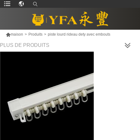

maison
>
Produits
>
piste lourd rideau dety avec embouts
PLUS DE PRODUITS