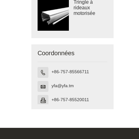
Tringle à
rideaux
motorisée
Coordonnées
+86-757-85566711

yfa@yfa.tm

+86-757-85520011
