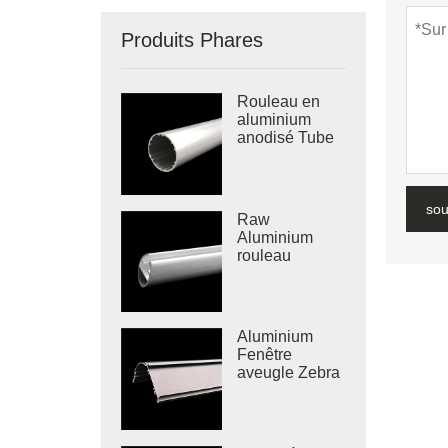
Produits Phares
Rouleau en
aluminium
anodisé Tube
sou
Raw
Aluminium
rouleau
aveugle rail
inférieur
Aluminium
Fenêtre
aveugle Zebra
aveugle
cassette