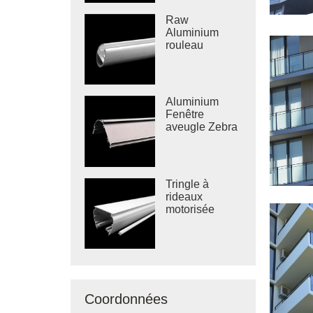
Raw
Aluminium
rouleau
aveugle rail
inférieur
Aluminium
Fenêtre
aveugle Zebra
aveugle
cassette
Tringle à
rideaux
motorisée
Coordonnées