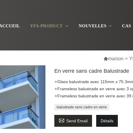
ACCUEIL
YFA-PRODUCT
NOUVELLES
CAS

maison
>
Y
En verre sans cadre Balustrade
⭐Glass balustrade avec 115mm x 75.3mm c
⭐Frameless balustrade en verre avec 3 op
⭐Frameless balustrade en verre avec 3
balustrade sans cadre en verre

Send Email
Détails