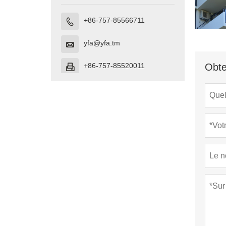
+86-757-85566711

yfa@yfa.tm

Obte
+86-757-85520011
