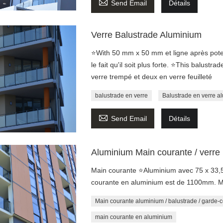

Send Email
Détails
Verre Balustrade Aluminium
⭐With 50 mm x 50 mm et ligne après potea
le fait qu'il soit plus forte. ⭐This balust
verre trempé et deux en verre feuilleté
balustrade en verre
Balustrade en verre a

Send Email
Détails
Aluminium Main courante / verre 
Main courante ⭐Aluminium avec 75 x 33,
courante en aluminium est de 1100mm. M
Main courante aluminium / balustrade / garde-c
main courante en aluminium