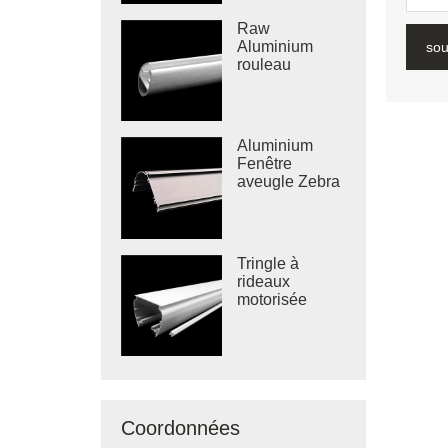
Raw
Aluminium
sou
rouleau
aveugle rail
inférieur
Aluminium
Fenêtre
aveugle Zebra
aveugle
cassette
Tringle à
rideaux
motorisée
Coordonnées