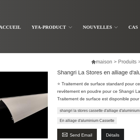
ACCUEIL
YFA-PRODUCT
NOUVELLES
CAS

maison
>
Produits
Shangri La Stores en alliage d'a
⭐ Traitement de surface standard pour ce
revêtement en poudre pour ce Shangri La 
Traitement de surface est disponible pour
shangri la stores cassette d'alliage d'aluminium
En alliage d'aluminium Cassette

Send Email
Détails